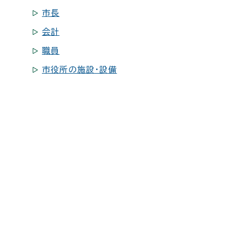
市長
会計
職員
市役所の施設・設備