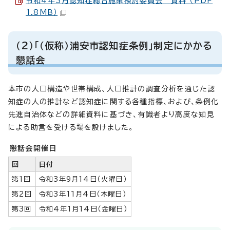
令和4年3月認知症総合施策検討委員会 資料 （PDF
1.8MB）
（2）「（仮称）浦安市認知症条例」制定にかかる
懇話会
本市の人口構造や世帯構成、人口推計の調査分析を通じた認
知症の人の推計など認知症に関する各種指標、および、条例化
先進自治体などの詳細資料に基づき、有識者より高度な知見
による助言を受ける場を設けました。
懇話会開催日
回
日付
第1回
令和3年9月14日（火曜日）
第2回
令和3年11月4日（木曜日）
第3回
令和4年1月14日（金曜日）