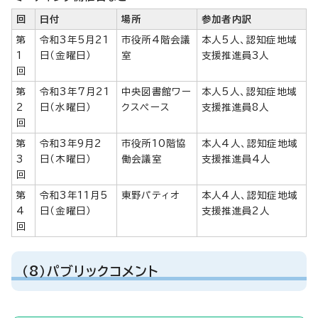
回
日付
場所
参加者内訳
第
令和3年5月21
市役所4階会議
本人5人、認知症地域
1
日（金曜日）
室
支援推進員3人
回
第
令和3年7月21
中央図書館ワー
本人5人、認知症地域
2
日（水曜日）
クスペース
支援推進員8人
回
第
令和3年9月2
市役所10階協
本人4人、認知症地域
3
日（木曜日）
働会議室
支援推進員4人
回
第
令和3年11月5
東野パティオ
本人4人、認知症地域
4
日（金曜日）
支援推進員2人
回
（8）パブリックコメント