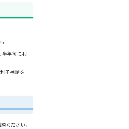
率。
、半年毎に利
、利子補給を
相談ください。