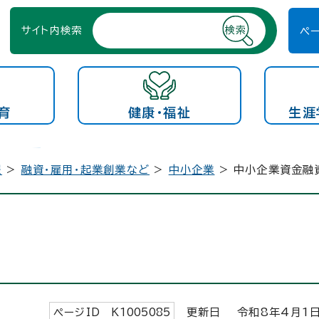
サイト内検索
ペ
育
健康・福祉
生涯
報
>
融資・雇用・起業創業など
>
中小企業
> 中小企業資金融
ページID K
1005085
更新日 令和8年4月