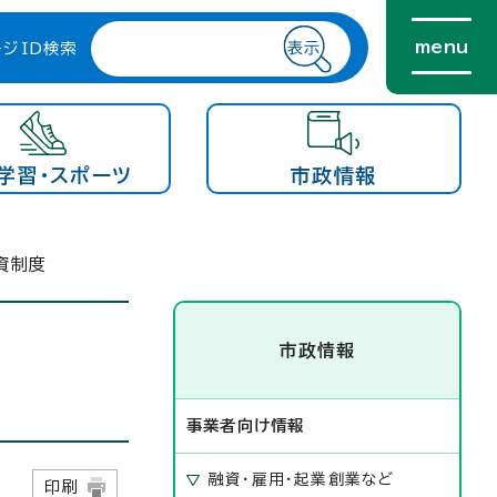
menu
ージID検索
学習・スポーツ
市政情報
資制度
市政情報
事業者向け情報
融資・雇用・起業創業など
1日
印刷