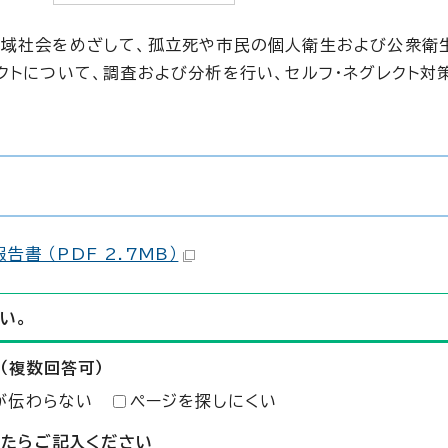
地域社会をめざして、孤立死や市民の個人衛生および公衆衛
クトについて、調査および分析を行い、セルフ・ネグレクト対
。
書 （PDF 2.7MB）
い。
（複数回答可）
が伝わらない
ページを探しにくい
したらご記入ください