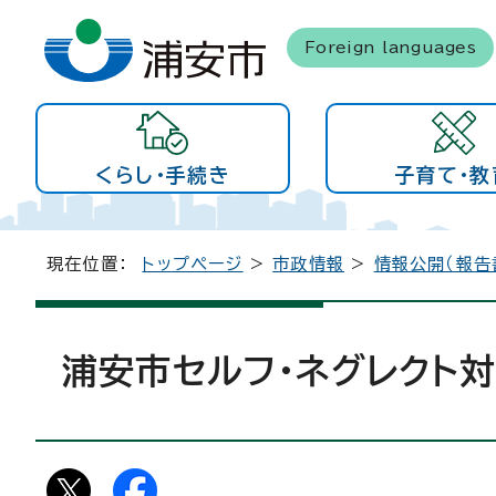
Foreign languages
くらし・手続き
子育て・教
現在位置：
トップページ
>
市政情報
>
情報公開（報告
浦安市セルフ・ネグレクト