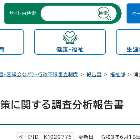
サイト内検索
ペ
育
健康・福祉
生涯
書・審議会など）・行政不服審査制度
>
報告書
>
福祉部
> 浦
対策に関する調査分析報告書
ページID K
1029776
更新日 令和3年6月
18