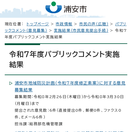
現在位置：
トップページ
>
市政情報
>
市民の声（広聴）
>
パブリ
ックコメント（意見募集）
>
実施結果（市民意見提出手続）
> 令和7
年度パブリックコメント実施結果
令和7年度パブリックコメント実施
結果
浦安市地域防災計画（令和7年度修正素案）に対する意見
募集結果
募集期間：令和8年2月26日（木曜日）から令和8年3月30日
（月曜日）まで
提出された意見数：6件（直接提出0件、郵便0件、ファクス0
件、Eメール6件）
担当課：総務部危機管理課