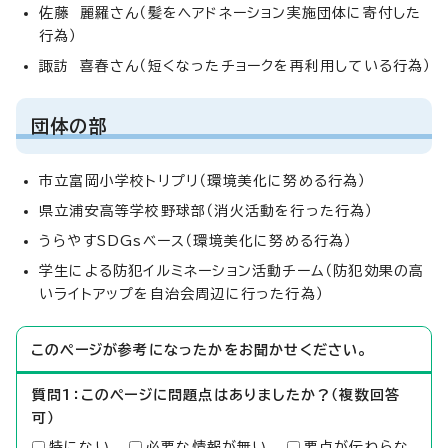
佐藤 麗羅さん（髪をヘアドネーション実施団体に寄付した
行為）
諏訪 喜春さん（短くなったチョークを再利用している行為）
団体の部
市立富岡小学校トリプリ（環境美化に努める行為）
県立浦安高等学校野球部（消火活動を行った行為）
うらやすSDGsベース（環境美化に努める行為）
学生による防犯イルミネーション活動チーム（防犯効果の高
いライトアップを自治会周辺に行った行為）
このページが参考になったかをお聞かせください。
質問1：このページに問題点はありましたか？（複数回答
可）
特にない
必要な情報が無い
要点が伝わらな