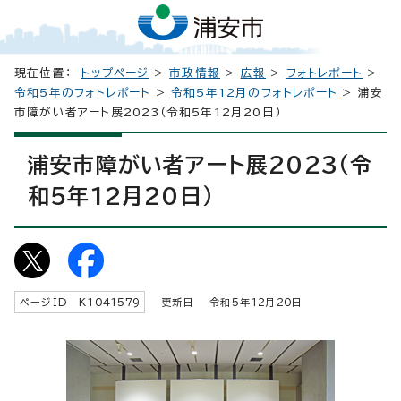
現在位置：
トップページ
>
市政情報
>
広報
>
フォトレポート
>
令和5年のフォトレポート
>
令和5年12月のフォトレポート
> 浦安
市障がい者アート展2023（令和5年12月20日）
浦安市障がい者アート展2023（令
和5年12月20日）
ページID K
1041579
更新日 令和5年
12
月
20
日