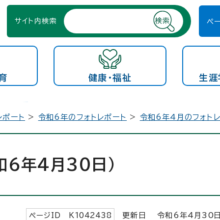
サイト内検索
ペ
育
健康・福祉
生涯
レポート
>
令和6年のフォトレポート
>
令和6年4月のフォト
6年4月30日）
ページID K
1042438
更新日 令和6年4月
30