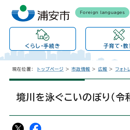
Foreign languages
くらし・手続き
子育て・教
現在位置：
トップページ
>
市政情報
>
広報
>
フォト
境川を泳ぐこいのぼり（令和