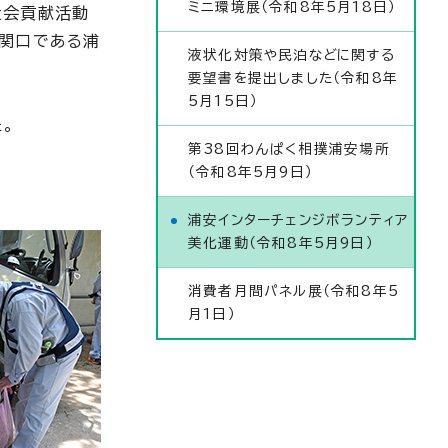
ミニ環境展（令和8年5月18日）
社会貢献活動
玄関口である浦
液状化対策や民泊などに関する
要望書を提出しました（令和8年
5月15日）
。
第38回わんぱく相撲浦安場所
（令和8年5月9日）
浦安インターチェンジボランティア
美化運動（令和8年5月9日）
消費者月間パネル展（令和8年5
月1日）