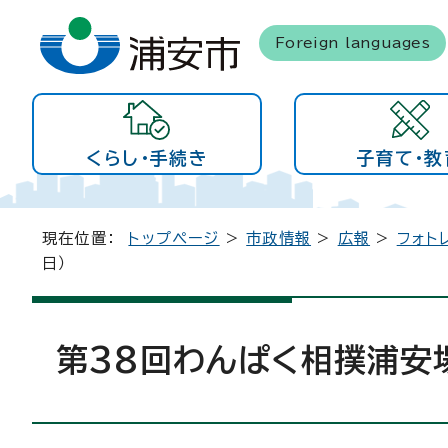
Foreign languages
くらし・手続き
子育て・教
現在位置：
トップページ
>
市政情報
>
広報
>
フォト
日）
第38回わんぱく相撲浦安場