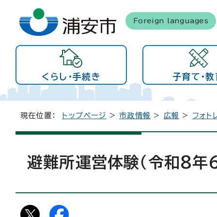
Foreign languages
くらし・手続き
子育て・教
現在位置：
トップページ
>
市政情報
>
広報
>
フォト
避難所運営体験（令和8年6