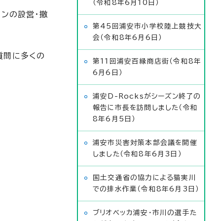
（令和8年6月10日）
ョンの設営・撤
第45回浦安市小学校陸上競技大
会（令和8年6月6日）
質問に多くの
第11回浦安百縁商店街（令和8年
6月6日）
浦安D-Rocksがシーズン終了の
報告に市長を訪問しました（令和
8年6月5日）
浦安市災害対策本部会議を開催
しました（令和8年6月3日）
国土交通省の協力による猫実川
での排水作業（令和8年6月3日）
ブリオベッカ浦安・市川の選手た