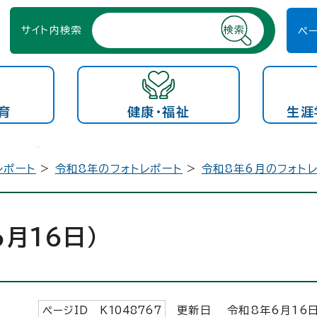
サイト内検索
ペ
育
健康・福祉
生涯
レポート
>
令和8年のフォトレポート
>
令和8年6月のフォト
月16日）
ページID K
1048767
更新日 令和8年6月
16