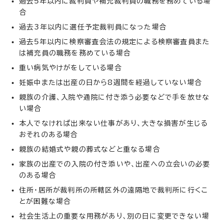
過去5年以内に裁判員や補充裁判員の職務を務めている場
合
過去3年以内に選任予定裁判員になった場合
過去5年以内に検察審査会法の規定による検察審査員また
は補充員の職務を務めている場合
重い病気やけがをしている場合
妊娠中または出産の日から8週間を経過していない場合
親族の介護、入院や通院に付き添う必要などで手を放せな
い場合
本人でなければ出来ない仕事があり、大きな損害が生じる
おそれのある場合
親族の結婚式や親の葬式などと重なる場合
家族の出産での入院の付き添いや、出産への立会いの必要
のある場合
住所・居所が裁判所の所轄区外の遠隔地で裁判所に行くこ
とが困難な場合
社会生活上の重要な用務があり、別の日に変更できない場