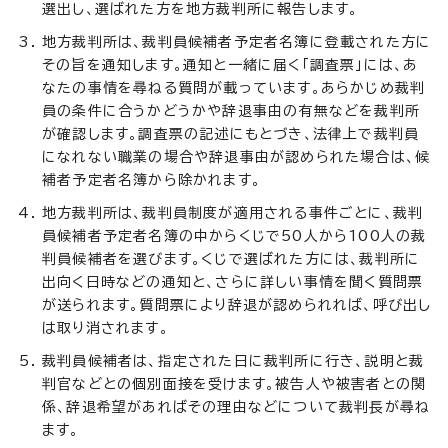
選出し、選ばれた方を地方裁判所に報告します。
地方裁判所は、裁判員候補者予定者名簿に登載された方に
その旨を通知します。通知と一緒に届く「調査票」には、あ
なたの事情を尋ねる質問が載っています。あらかじめ裁判
員の条件に合うかどうかや辞退事由の有無などを裁判所
が確認します。調査票の記述にもとづき、法律上で裁判員
になれない職業の場合や辞退事由が認められた場合は、候
補者予定者名簿から除かれます。
地方裁判所は、裁判員制度が適用される事件ごとに、裁判
員候補者予定者名簿の中からくじで50人から100人の裁
判員候補者を選びます。くじで選ばれた方には、裁判所に
出向く日時などの通知と、さらに詳しい事情を聞く質問票
が送られます。質問票により辞退が認められれば、呼び出し
は取り消されます。
裁判員候補者は、指定された日に裁判所に行き、説明と裁
判官などとの個別面接を受けます。被告人や被害者との関
係、辞退希望があればその理由などについて裁判長が尋ね
ます。