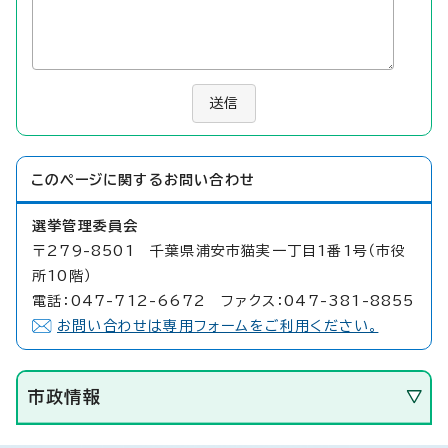
送信
このページに関する
お問い合わせ
選挙管理委員会
〒279-8501 千葉県浦安市猫実一丁目1番1号（市役
所10階）
電話：047-712-6672 ファクス：047-381-8855
お問い合わせは専用フォームをご利用ください。
市政情報