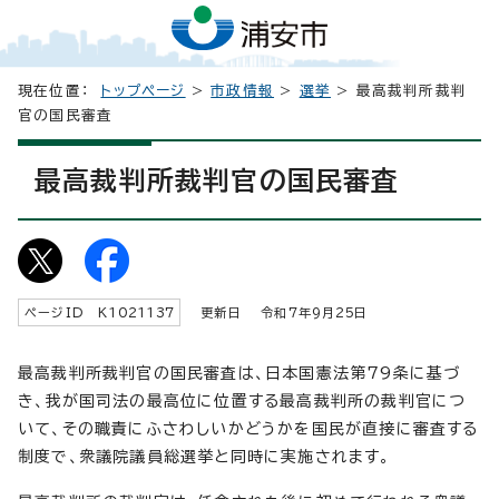
現在位置：
トップページ
>
市政情報
>
選挙
> 最高裁判所裁判
官の国民審査
最高裁判所裁判官の国民審査
ページID K
1021137
更新日 令和7年9月
25
日
最高裁判所裁判官の国民審査は、日本国憲法第79条に基づ
き、我が国司法の最高位に位置する最高裁判所の裁判官につ
いて、その職責にふさわしいかどうかを国民が直接に審査する
制度で、衆議院議員総選挙と同時に実施されます。