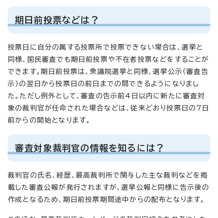
期日前投票などは？
投票日に自分の属する投票所で投票できない場合は、選挙と
同様、国民審査でも期日前投票や不在者投票などをすることが
できます。期日前投票は、衆議院選挙と同様、選挙公示（審査告
示）の翌日から投票日の前日までの間できるようになりまし
た。ただし例外として、審査の告示前4日以内に新たに審査対
象の裁判官が任命された場合などは、従来どおり投票日の7日
前からの開始となります。
審査対象裁判官の情報を知るには？
裁判官の氏名、経歴、最高裁判所で関与した主な裁判などを掲
載した審査公報が発行されますが、選挙公報と同様に告示後の
作成となるため、期日前投票期間途中からの配布となります。