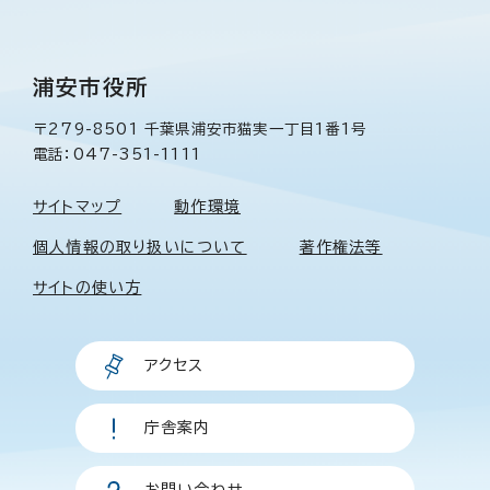
浦安市役所
〒279-8501 千葉県浦安市猫実一丁目1番1号
電話：047-351-1111
サイトマップ
動作環境
個人情報の取り扱いについて
著作権法等
サイトの使い方
アクセス
庁舎案内
お問い合わせ