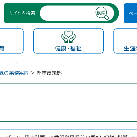
サイト内検索
ペ
育
健康・福祉
生涯
課の業務案内
> 都市政策部