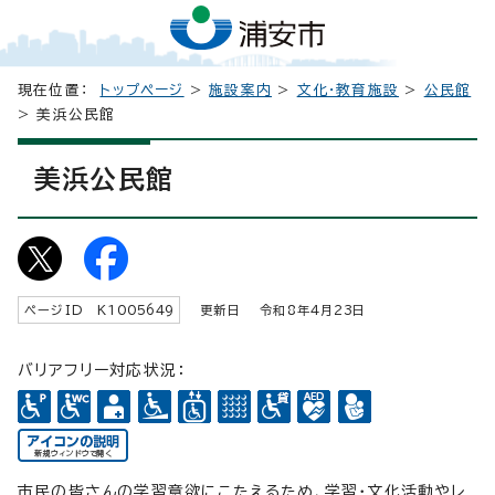
現在位置：
トップページ
>
施設案内
>
文化・教育施設
>
公民館
> 美浜公民館
美浜公民館
ページID K
1005649
更新日 令和8年4月
23
日
バリアフリー対応状況：
市民の皆さんの学習意欲にこたえるため、学習・文化活動やレ