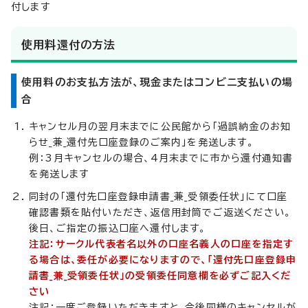
付します
使用料還付の方法
使用料のお支払方法が、現金またはコンビニ支払いの場
合
キャンセル月の翌月末までに公民館から「過誤納金のお知
らせ_兼_還付先口座登録のご案内」を発送します。
例：3月キャンセルの場合、4月末までに市から還付通知書
を発送します
同封の「還付先口座登録申請書_兼_受領委任状」にて口座
確認書類を貼付いただき、返信用封筒でご返送ください。
後日、ご指定の振込口座へ還付します。
注記：サークル代表者名以外の口座名義人の口座を指定す
る場合は、委任が必要になりますので、「還付先口座登録申
請書_兼_受領委任状」の受領委任同意欄を必ずご記入くだ
さい
注記：一度ご登録いただきますと、今後同様のキャンセルが