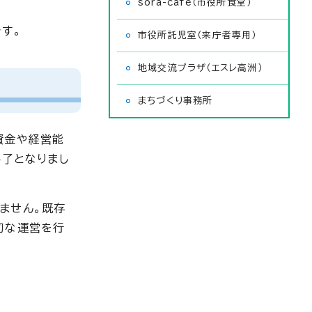
sora-cafe（市役所食堂）
す。
市役所託児室（来庁者専用）
地域交流プラザ（エスレ高洲）
まちづくり事務所
資金や経営能
終了となりまし
ません。既存
切な運営を行