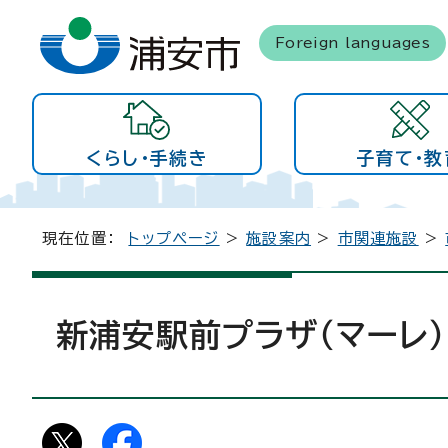
Foreign languages
くらし・手続き
子育て・教
現在位置：
トップページ
>
施設案内
>
市関連施設
>
新浦安駅前プラザ（マーレ）