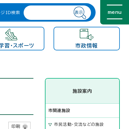
menu
ージID検索
学習・スポーツ
市政情報
施設案内
市関連施設
市民活動・交流などの施設
1日
印刷