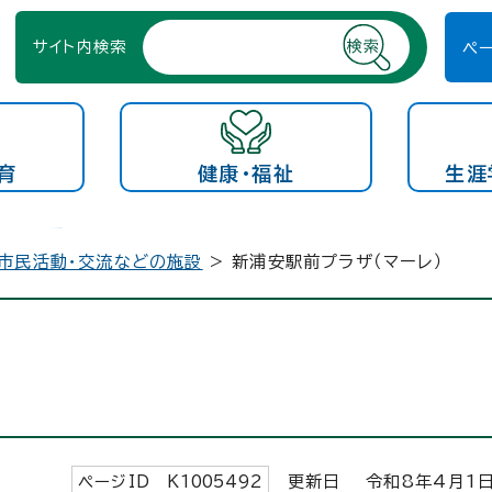
サイト内検索
ペ
育
健康・福祉
生涯
市民活動・交流などの施設
> 新浦安駅前プラザ（マーレ）
ページID K
1005492
更新日 令和8年4月