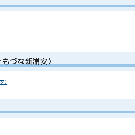
ともづな新浦安）
安）