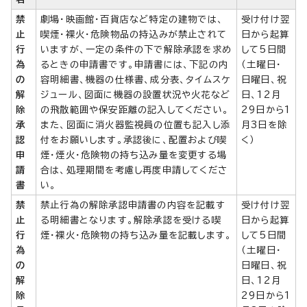
禁
劇場・映画館・百貨店など特定の建物では、
受け付け翌
止
喫煙・裸火・危険物品の持込みが禁止されて
日から起算
行
いますが、一定の条件の下で解除承認を求め
して5日間
為
るときの申請書です。申請書には、下記の内
（土曜日・
の
容明細書、機器の仕様書、成分表、タイムスケ
日曜日、祝
解
ジュール、図面に機器の設置状況や火花など
日、12月
除
の飛散範囲や保安距離の記入してください。
29日から1
承
また、図面に消火器監視員の位置も記入し添
月3日を除
認
付をお願いします。承認後に、配置および喫
く）
申
煙・煙火・危険物の持ち込み量を変更する場
請
合は、処理期間を考慮し再度申請してくださ
書
い。
禁
禁止行為の解除承認申請書の内容を記載す
受け付け翌
止
る明細書となります。解除承認を受ける喫
日から起算
行
煙・裸火・危険物の持ち込み量を記載します。
して5日間
為
（土曜日・
の
日曜日、祝
解
日、12月
除
29日から1