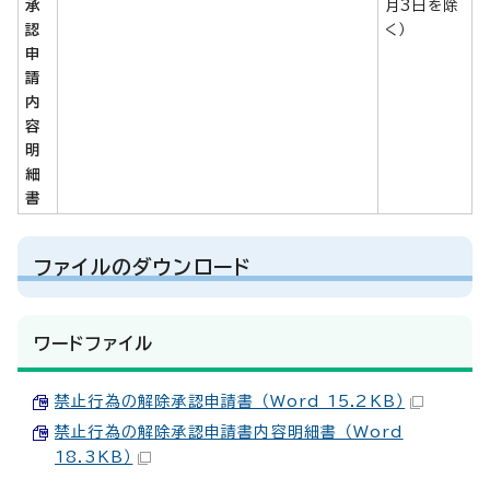
承
月3日を除
認
く）
申
請
内
容
明
細
書
ファイルのダウンロード
ワードファイル
禁止行為の解除承認申請書 （Word 15.2KB）
禁止行為の解除承認申請書内容明細書 （Word
18.3KB）