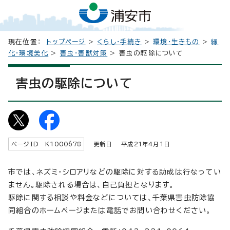
現在位置：
トップページ
>
くらし・手続き
>
環境・生きもの
>
緑
化・環境美化
>
害虫・害獣対策
> 害虫の駆除について
害虫の駆除について
ページID K
1000678
更新日 平成
21
年4月1日
市では、ネズミ・シロアリなどの駆除に対する助成は行なってい
ません。駆除される場合は、自己負担となります。
駆除に関する相談や料金などについては、千葉県害虫防除協
同組合のホームページまたは電話でお問い合わせください。