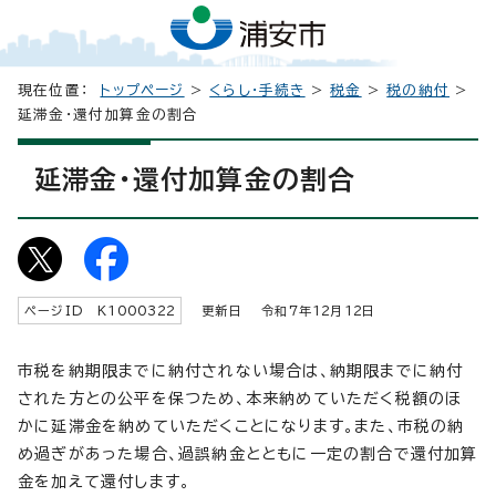
現在位置：
トップページ
>
くらし・手続き
>
税金
>
税の納付
>
延滞金・還付加算金の割合
延滞金・還付加算金の割合
ページID K
1000322
更新日 令和7年
12
月
12
日
市税を納期限までに納付されない場合は、納期限までに納付
された方との公平を保つため、本来納めていただく税額のほ
かに延滞金を納めていただくことになります。また、市税の納
め過ぎがあった場合、過誤納金とともに一定の割合で還付加算
金を加えて還付します。