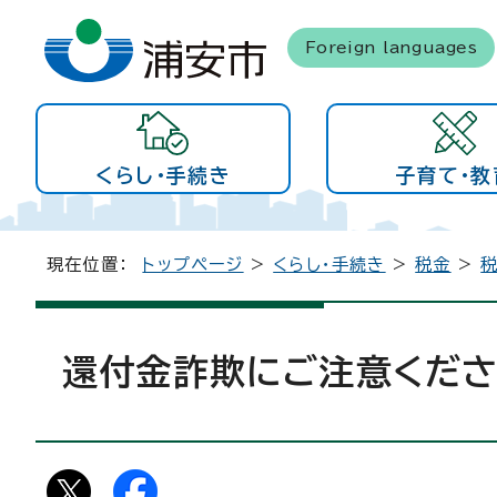
Foreign languages
くらし・手続き
子育て・教
現在位置：
トップページ
>
くらし・手続き
>
税金
>
還付金詐欺にご注意くだ