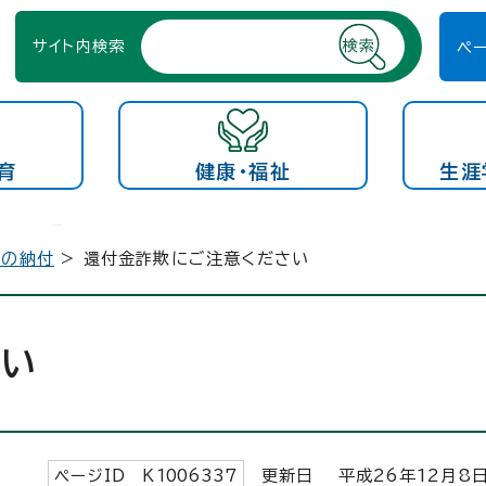
サイト内検索
ペ
育
健康・福祉
生涯
税の納付
> 還付金詐欺にご注意ください
さい
ページID K
1006337
更新日 平成
26
年
12
月