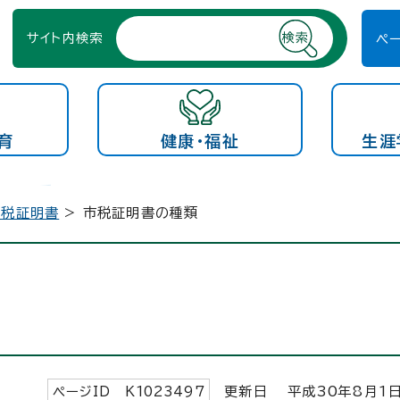
サイト内検索
ペ
育
健康・福祉
生涯
市税証明書
> 市税証明書の種類
ページID K
1023497
更新日 平成
30
年8月