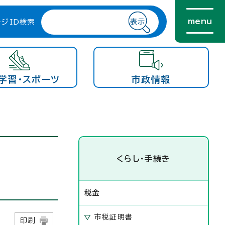
menu
ージID検索
学習・スポーツ
市政情報
くらし・手続き
税金
市税証明書
1日
印刷