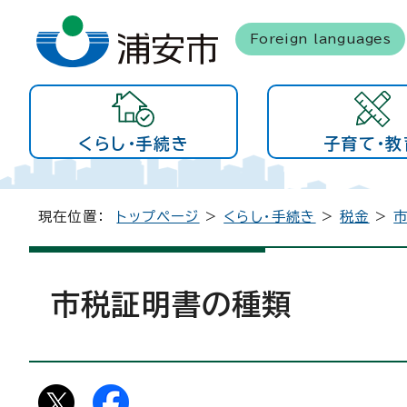
Foreign languages
くらし・手続き
子育て・教
現在位置：
トップページ
>
くらし・手続き
>
税金
>
市税証明書の種類