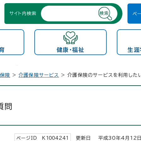
サイト内検索
ペ
育
健康・福祉
生涯
護保険
>
介護保険サービス
> 介護保険のサービスを利用した
質問
ページID K
1004241
更新日 平成
30
年4月
12