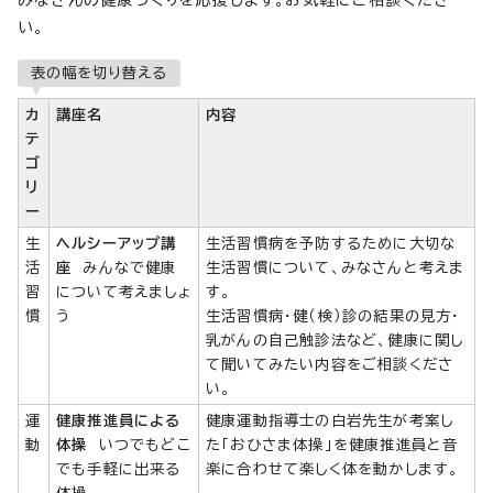
い。
表の幅を切り替える
カ
講座名
内容
テ
ゴ
リ
ー
生
ヘルシーアップ講
生活習慣病を予防するために大切な
活
座
みんなで健康
生活習慣について、みなさんと考えま
習
について考えましょ
す。
慣
う
生活習慣病・健（検）診の結果の見方・
乳がんの自己触診法など、健康に関し
て聞いてみたい内容をご相談くださ
い。
運
健康推進員による
健康運動指導士の白岩先生が考案し
動
体操
いつでもどこ
た「おひさま体操」を健康推進員と音
でも手軽に出来る
楽に合わせて楽しく体を動かします。
体操