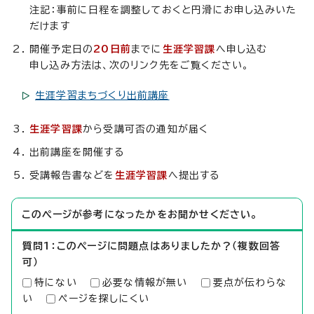
注記：事前に日程を調整しておくと円滑にお申し込みいた
だけます
開催予定日の
20日前
までに
生涯学習課
へ申し込む
申し込み方法は、次のリンク先をご覧ください。
生涯学習まちづくり出前講座
生涯学習課
から受講可否の通知が届く
出前講座を開催する
受講報告書などを
生涯学習課
へ提出する
このページが参考になったかをお聞かせください。
質問1：このページに問題点はありましたか？（複数回答
可）
特にない
必要な情報が無い
要点が伝わらな
い
ページを探しにくい