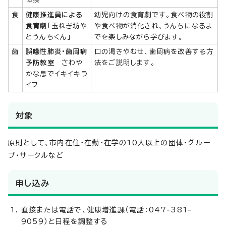
食
健康推進員による
幼児向けの食育劇です。食べ物の役割
食育劇
「玉ねぎ坊や
や食べ物が消化され、うんちになるま
とうんちくん」
でを楽しみながら学びます。
歯
誤嚥性肺炎・歯周病
口の渇きやむせ、歯周病を改善する方
予防教室
さわや
法をご説明します。
かな息でイキイキラ
イフ
対象
原則として、市内在住・在勤・在学の10人以上の団体・グルー
プ・サークルなど
申し込み
直接または電話で、健康増進課（電話：047-381-
9059）と日程を調整する