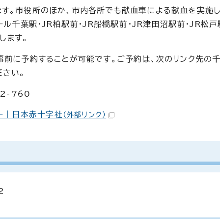
す。市役所のほか、市内各所でも献血車による献血を実施し
ル千葉駅・JR柏駅前・JR船橋駅前・JR津田沼駅前・JR松戸
します。
事前に予約することが可能です。ご予約は、次のリンク先の
ださい。
2-760
ー｜日本赤十字社
（外部リンク）
2