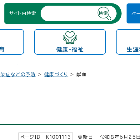
サイト内検索
ペ
育
健康・福祉
生涯
感染症などの予防
>
健康づくり
> 献血
ページID K
1001113
更新日 令和8年6月
25