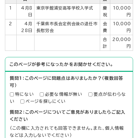
1
4月8
東京学館浦安高等学校入学式
慶
10,000
日
祝
円
2
4月
千葉県市長会定例会後の退任市
会
10,000
28日
長慰労会
費
円
合
20,000
計
円
このページが参考になったかをお聞かせください。
質問1：このページに問題点はありましたか？（複数回答
可）
特にない
必要な情報が無い
要点が伝わらな
い
ページを探しにくい
質問2：このページについてご意見がありましたらご記入
ください
（この欄に入力されても回答できません。また、個人情報
などは入力しないでください）