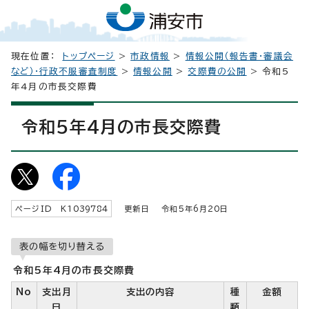
現在位置：
トップページ
>
市政情報
>
情報公開（報告書・審議会
など）・行政不服審査制度
>
情報公開
>
交際費の公開
> 令和5
年4月の市長交際費
令和5年4月の市長交際費
ページID K
1039784
更新日 令和5年6月
20
日
表の幅を切り替える
令和5年4月の市長交際費
No
支出月
支出の内容
種
金額
日
類