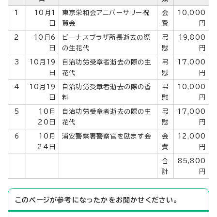
1
10月1
東京栄和会アニバーサリー祝
会
10,000
日
賀会
費
円
2
10月6
ビーナスプラザ所長逝去の際
弔
19,800
日
の生花代
慰
円
3
10月19
自治功労受章者逝去の際の生
弔
17,000
日
花代
慰
円
4
10月19
自治功労受章者逝去の際の香
弔
10,000
日
料
慰
円
5
10月
自治功労受章者逝去の際の生
弔
17,000
20日
花代
慰
円
6
10月
浦安警察署警察官を励ます会
会
12,000
24日
費
円
合
85,800
計
円
このページが参考になったかをお聞かせください。