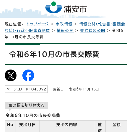
現在位置：
トップページ
>
市政情報
>
情報公開（報告書・審議会
など）・行政不服審査制度
>
情報公開
>
交際費の公開
> 令和6
年10月の市長交際費
令和6年10月の市長交際費
ページID K
1043872
更新日 令和6年
11
月
15
日
表の幅を切り替える
令和6年10月の市長交際費
No
支出月日
支出の内容
種
金額
類