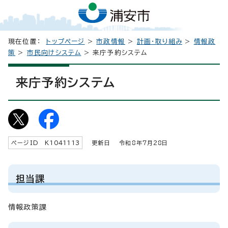
現在位置：
トップページ
>
市政情報
>
計画・取り組み
>
情報政
策
>
市民向けシステム
> 来庁予約システム
来庁予約システム
ページID K
1041113
更新日 令和8年7月
28
日
担当課
情報政策課