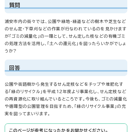
質問
浦安市内の街々では、公園や緑地・緑道などの樹木や芝生など
のせん定・下草刈などの作業が行なわれているのを見かけます
が「ゴミの減量化」の一環として、せん定した枝などの有機ゴミ
の処理方法を活用し、「土への還元化」を図ったらいかがでしょ
うか?
回答
公園や街路樹から発生するせん定枝などをチップや堆肥化す
る「緑のリサイクル」を平成12年度より事業化し、せん定枝など
の再資源化に取り組んでいるところです。今後も、ゴミの減量化
や循環型の公園管理を目指すため、「緑のリサイクル事業」の充
実を図ってまいります。
このページが参考になったかをお聞かせください。