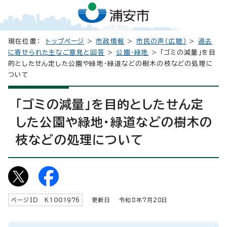
現在位置：
トップページ
>
市政情報
>
市民の声（広聴）
>
過去
に寄せられた主なご意見と回答
>
公園・緑地
> 「ゴミの減量」を目
的としたせん定した公園や緑地・緑道などの樹木の枝などの処理に
ついて
「ゴミの減量」を目的としたせん定
した公園や緑地・緑道などの樹木の
枝などの処理について
ページID K
1001976
更新日 令和8年7月
28
日