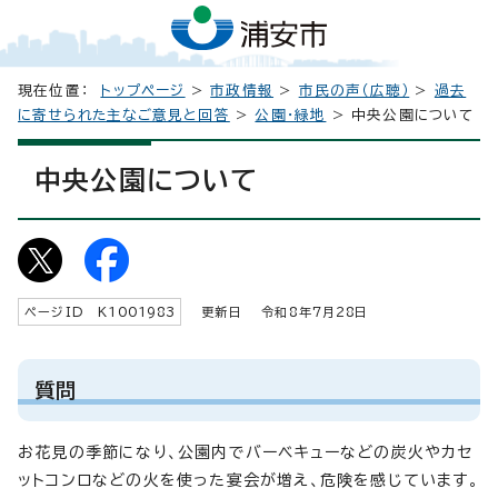
現在位置：
トップページ
>
市政情報
>
市民の声（広聴）
>
過去
に寄せられた主なご意見と回答
>
公園・緑地
> 中央公園について
中央公園について
ページID K
1001983
更新日 令和8年7月
28
日
質問
お花見の季節になり、公園内でバーベキューなどの炭火やカセ
ットコンロなどの火を使った宴会が増え、危険を感じています。