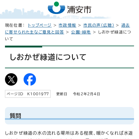
現在位置：
トップページ
>
市政情報
>
市民の声（広聴）
>
過去
に寄せられた主なご意見と回答
>
公園・緑地
> しおかぜ緑道につ
いて
しおかぜ緑道について
ページID K
1001977
更新日 令和2年2月4日
質問
しおかぜ緑道の水の流れる場所はある程度、暖かくなれば水遊