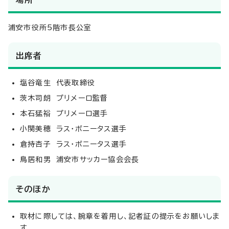
浦安市役所5階市長公室
出席者
塩谷竜生 代表取締役
茨木司朗 プリメーロ監督
本石猛裕 プリメーロ選手
小関美穂 ラス・ボニータス選手
倉持杏子 ラス・ボニータス選手
鳥居和男 浦安市サッカー協会会長
そのほか
取材に際しては、腕章を着用し、記者証の提示をお願いしま
す