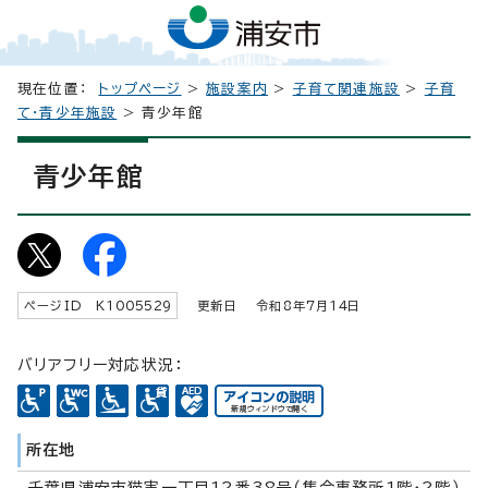
現在位置：
トップページ
>
施設案内
>
子育て関連施設
>
子育
て・青少年施設
> 青少年館
青少年館
ページID K
1005529
更新日 令和8年7月
14
日
バリアフリー対応状況：
所在地
千葉県浦安市猫実一丁目12番38号（集合事務所1階・2階）