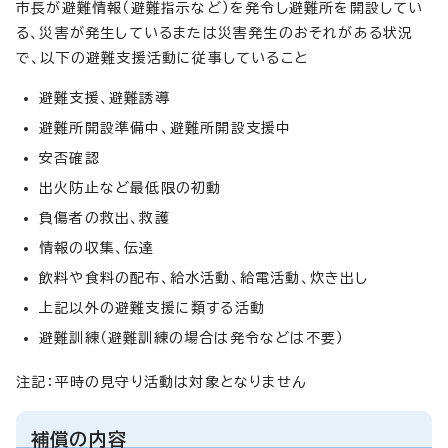
市長が避難情報（避難指示など）を発令し避難所を開設してい
る、災害が発生しているまたは災害発生のおそれがある状況
で、以下の避難支援活動に従事していること
避難支援、避難誘導
避難所開設準備中、避難所開設支援中
安否確認
出火防止など最低限の初動
負傷者の救出、救護
情報の収集、伝達
飲料や食料の配布、給水活動、給電活動、炊き出し
上記以外の避難支援に類する活動
避難訓練（避難訓練の場合は発令などは不要）
注記：平時の見守り活動は対象となりません
補償の内容