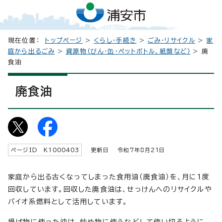
現在位置：
トップページ
>
くらし・手続き
>
ごみ・リサイクル
>
家
庭から出るごみ
>
資源物（びん・缶・ペットボトル、紙類など）
> 廃
食油
廃食油
ページID K
1000403
更新日 令和7年8月
21
日
家庭から出る古くなってしまった食用油（廃食油）を、月に1度
回収しています。回収した廃食油は、せっけんへのリサイクルや
バイオ系燃料として活用しています。
揚げ物に使った油は、炒め物に使うなどして使い切るように