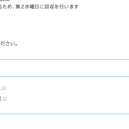
るため、第2水曜日に回収を行います
ださい。
）
）