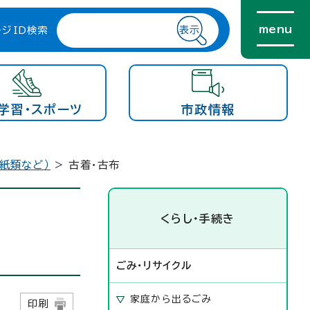
menu
ージID検索
学習・スポーツ
市政情報
、紙類など）
> 古着・古布
くらし・手続き
ごみ・リサイクル
家庭から出るごみ
日
印刷