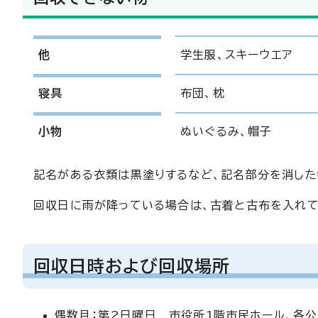
他
学生服、スキーウエア
寝具
布団、枕
小物
ぬいぐるみ、帽子
記名がある衣類は黒塗りするなど、記名部分を消した
回収日に雨が降っている場合は、古着と古布を入れて
回収日時および回収場所
偶数月：第2日曜日 市役所1階市民ホール、各