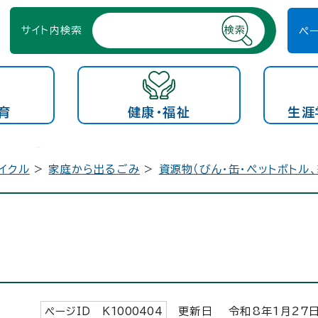
サイト内検索
ペ
育
健康・福祉
生涯
イクル
>
家庭から出るごみ
>
資源物（びん・缶・ペットボトル
ページID K
1000404
更新日 令和8年1月
27