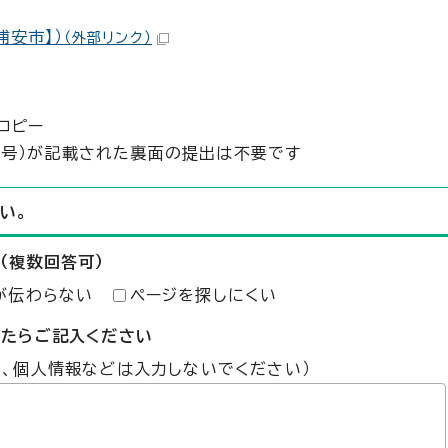
浦安市】）
（外部リンク）
コピー
番号）が記載された裏面の提出は不要です
い。
（複数回答可）
が伝わらない
ページを探しにくい
したらご記入ください
た、個人情報などは入力しないでください）