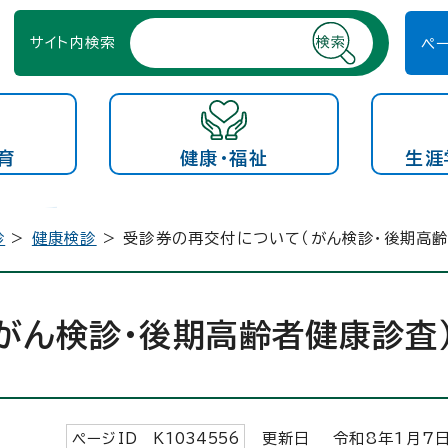
サイト内検索
ペ
育
健康・福祉
生涯
診
>
健康検診
> 受診券の再交付について（がん検診・後期高齢
がん検診・後期高齢者健康診査
ページID K
1034556
更新日 令和8年1月