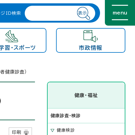
menu
ージID検索
学習・スポーツ
市政情報
者健康診査）
健康・福祉
）
健康診査・検診
健康検診
7日
印刷