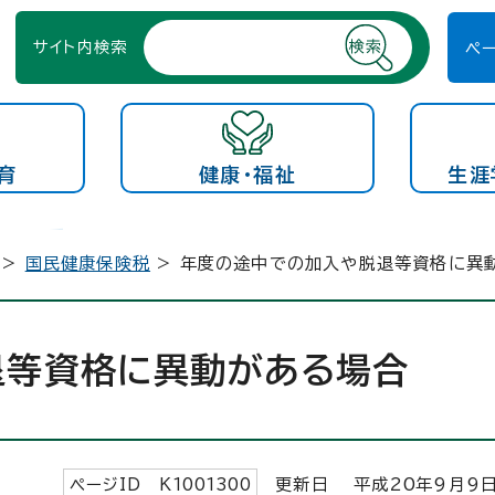
サイト内検索
ペ
育
健康・福祉
生涯
>
国民健康保険税
> 年度の途中での加入や脱退等資格に異
退等資格に異動がある場合
ページID K
1001300
更新日 平成
20
年9月