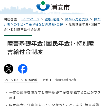
現在位置：
トップページ
>
健康・福祉
>
障がい児者支援
>
障が
い者への手当・年金や税などの減額・免除
> 障害基礎年金（国民年
金）・特別障害給付金制度
障害基礎年金（国民年金）・特別障
害給付金制度
ページID K
1015896
更新日 令和7年6月
26
日
一定の条件を満たすと障害基礎年金を受給することができ
ます
国民年金に任意加入していなかったことにより、障害基礎