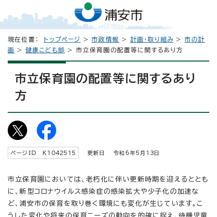
現在位置：
トップページ
>
市政情報
>
計画・取り組み
>
市の計
画
>
健康こども部
> 市立保育園の配置等に関するあり方
市立保育園の配置等に関するあり
方
ページID K
1042515
更新日 令和6年5月
13
日
市立保育園においては、老朽化に伴い更新時期を迎えるととも
に、新型コロナウイルス感染症の感染拡大や少子化の加速な
ど、浦安市の保育を取り巻く環境にも変化が生じています。こ
うした変化や将来の保育ニーズの動向を的確に捉え、待機児童