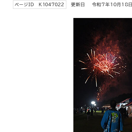
ページID K
1047022
更新日 令和7年
10
月
18