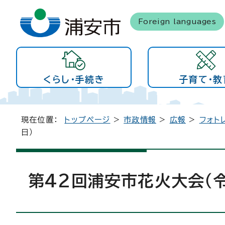
Foreign languages
くらし・手続き
子育て・教
現在位置：
トップページ
>
市政情報
>
広報
>
フォト
日）
第42回浦安市花火大会（令