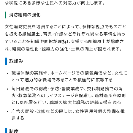
な状況にある多様な住民への対応力が向上します。
消防組織の強化
女性消防吏員を増員することによって、多様な視点でものごと
を捉える組織風土、育児・介護などそれぞれ異なる事情を持っ
ていることを組織や同僚が理解し支援する組織風土が醸成さ
れ、組織の活性化・組織力の強化・士気の向上が図られます。
取組み
職場体験の実施や、ホームページでの情報発信など、女性に
とって魅力的な職場であることを積極的に広報する
毎日勤務での総務・予防・警防業務や、交代制勤務での消
火・救急業務へのライフステージを配慮し、適材適所を原則
とした配置を行い、職域の拡大と職務の継続支援を図る
庁舎の開設・改修などの際には、女性専用設備の整備を推
進する
制度