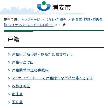
現在位置：
トップページ
>
くらし・手続き
>
住民票・戸籍・印鑑登
録・マイナンバーカード・パスポート
> 戸籍
戸籍
戸籍に氏名の振り仮名が記載されます
戸籍の届け出
戸籍関係の証明手数料
マイナンバーカードで戸籍謄本などが取得できます
改葬許可証
出生届
死亡届