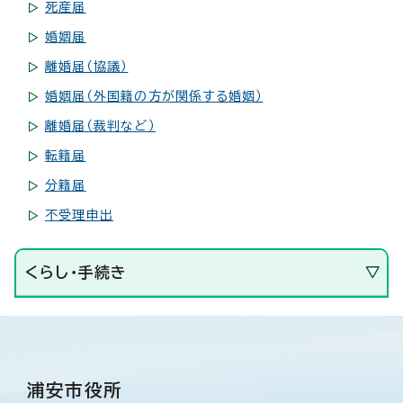
死産届
婚姻届
離婚届（協議）
婚姻届（外国籍の方が関係する婚姻）
離婚届（裁判など）
転籍届
分籍届
不受理申出
くらし・手続き
浦安市役所