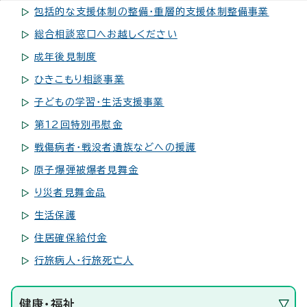
包括的な支援体制の整備・重層的支援体制整備事業
総合相談窓口へお越しください
成年後見制度
ひきこもり相談事業
子どもの学習・生活支援事業
第12回特別弔慰金
戦傷病者・戦没者遺族などへの援護
原子爆弾被爆者見舞金
り災者見舞金品
生活保護
住居確保給付金
行旅病人・行旅死亡人
健康・福祉