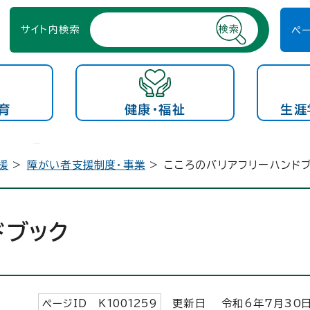
サイト内検索
ペ
育
健康・福祉
生涯
援
>
障がい者支援制度・事業
> こころのバリアフリーハンド
ドブック
ページID K
1001259
更新日 令和6年7月
30