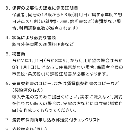
保育の必要性の認定に係る証明書
保護者、同居の18歳から63歳（利用日が属する年度の初
日時点の年齢）の就労証明書、診断書など（書類がない場
合、利用調整点数が減点されます）
状況により必要な書類
認可外保育園の通園証明書など
税書類
令和7年1月1日（令和8年9月から利用希望の場合は令和
8年1月1日）に浦安市に住民票がない場合、保護者全員の
市民税・県民税（非）課税証明書が必要となります。
売買契約書のコピー、または賃貸借契約書のコピーなど
（契約済のもの）
転入予定の方のみご提出ください。実家に転入など、契約
を伴わない転入の場合は、実家の方などに申立書（様式自
由）を作成してもらってください。
浦安市保育所申し込み郵送受付チェックリスト
支給認定証（写し）