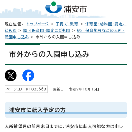
現在位置：
トップページ
>
子育て・教育
>
保育園・幼稚園・認定こ
ども園
>
認可保育園・認定こども園
>
認可保育施設などの入所・
転園申し込み
> 市外からの入園申し込み
市外からの入園申し込み
ページID K
1033668
更新日 令和7年
10
月
15
日
浦安市に転入予定の方
入所希望月の前月末日までに、浦安市に転入可能な方は申し