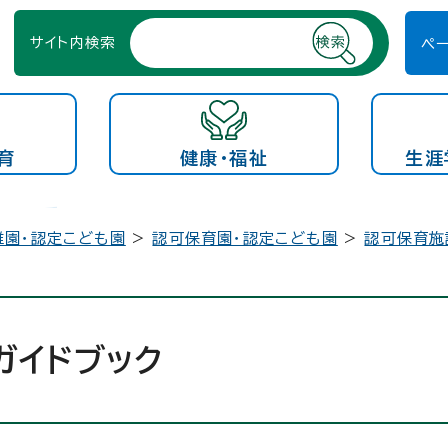
サイト内検索
ペ
育
健康・福祉
生涯
稚園・認定こども園
>
認可保育園・認定こども園
>
認可保育施
ガイドブック