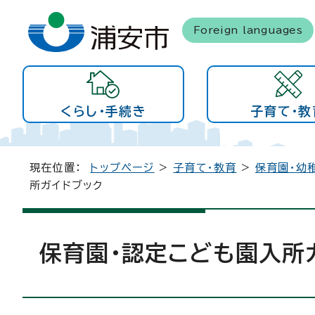
Foreign languages
くらし・手続き
子育て・教
現在位置：
トップページ
>
子育て・教育
>
保育園・幼
所ガイドブック
保育園・認定こども園入所