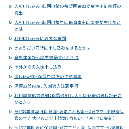
入所申し込み・転園申請の希望園追加変更や不足書類の
提出
入所申し込み・転園申請中に保育事由に変更が生じたと
きは
利用申し込みに必要な書類
きょうだい同時に申し込みをするときは
育児休業から就労復帰するときは
市外からの入園申し込み
申し込み後・保留中の方の注意事項
保育施設内定、入園後の注意事項
利用調整結果通知（保留通知）、入所申込書の写しが必要
なときは
令和8年度認可保育園・認定こども園・保育ママ・小規模保
育の空き状況および申請数（令和8年7月17日更新）
令和7年度認可保育園・認定こども園・保育ママ・小規模保