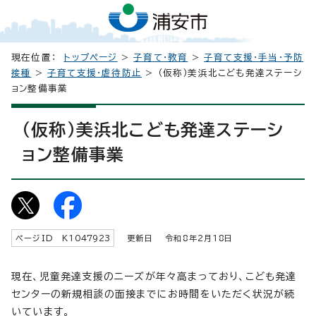
現在位置：
トップページ
>
子育て・教育
>
子育て支援・手当・予防
接種
>
子育て支援・虐待防止
> （仮称）美浜北こども発達ステーシ
ョン整備事業
（仮称）美浜北こども発達ステーシ
ョン整備事業
ページID K
1047923
更新日 令和8年2月
18
日
現在、児童発達支援のニーズが年々高まっており、こども発達
センターの新規相談の面接までにお時間をいただく状況が続
いています。